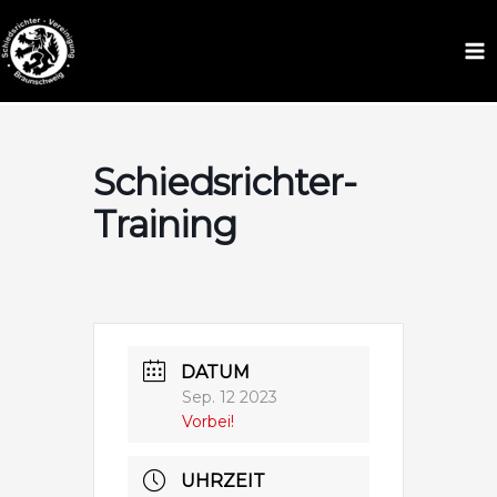
Zum
Inhalt
Schiedsrichter Braunschweig
springen
Schiedsrichter-
Training
DATUM
Sep. 12 2023
Vorbei!
UHRZEIT