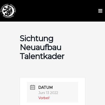
Zum
Inhalt
Schiedsrichter Braunschweig
springen
Sichtung
Neuaufbau
Talentkader
DATUM
Juni 13 2022
Vorbei!