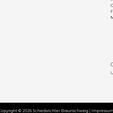
O
F
N
U
Copyright © 2026 Schiedsrichter Braunschweig |
Impressu