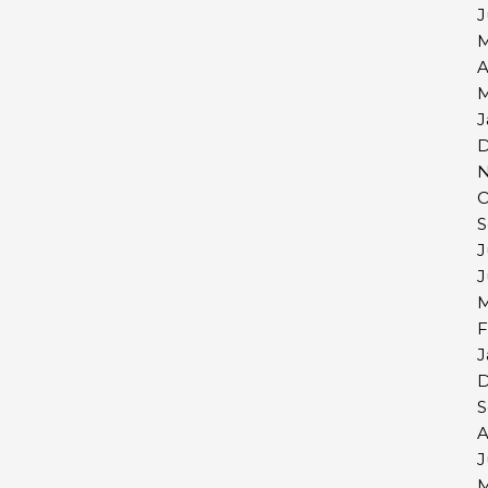
J
M
A
M
J
D
N
O
S
J
J
M
F
J
D
S
A
J
M